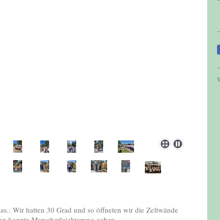
W
 das.: Wir hatten 30 Grad und so öffneten wir die Zeltwände
 konnte Marscherleichterung geben.