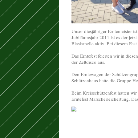
Unser diesjähriger Erntemeister i
Jubiläumsjahr 2011 ist es der jetzt
Blaskapelle aktiv. Bei diesem Fest
Das Erntefest feierten wir in dies
der Zeltdisco aus.
Den Erntewagen der Schützengrupp
Schützenhaus hatte die Gruppe H
Beim Kreisschützenfest hatten wir
Erntefest Marscherleichertung. Da