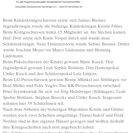
Beim Kinderkönigsschiessen setzte sich Jannes Bremer.
Jugendkönigin wurde die bisherige Kinderkönigin Kristin Fillies.
Beim Königsschiessen traten 15 Mitglieder an. Ins Stechen kamen
fünf. Dort setzte sich Karin Vesper durch und wurde neue
Schützenkönigin. Neue Erntemeisterin wurde Sabine Bremer. Dritter
wurde Joachim Meyer vor Marco Lüdemann und Henning
Lüdemann.
Beim Pokalschiessen der Kinder gewann Marie Kasch. Den
Jugendpokal gewann Leah Sophie Bolduan. Den Damenpokal
Ulrike Kasch und den Schützenpokal Lutz Lütjens.
Beim LG-Preisschiessen gewann Bentje Münkel aus Söhlingen vor
Bent Müller und Felix Vogler. Das KK-Preisschiessen entschied
Peter Szymkowiak für sich vor Jörg Heilsberger (Söhlingen), Leah
Spohie Boldaun, Stephan Broocks und Ulrike Kasch. Insgesamt
nahmen hier 39 SchützInnen teil.
Nach dem Abholen der bisherigen Majestäten Kristin und Günter
wurden noch zwei Scheiben umgehängt. Daniel Indorf und Frerk
Norden sind in ihre eigenen Häuser gezogen und wollten deshalb
ihre Königsscheiben auch dort angebracht haben.
Die Zeltdisco war super besucht. Man merkte, dass Veranstaltungen